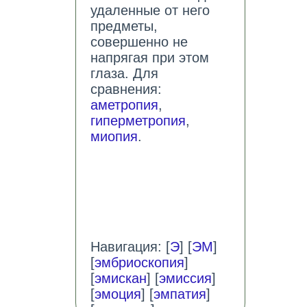
удаленные от него
предметы,
совершенно не
напрягая при этом
глаза. Для
сравнения:
аметропия
,
гиперметропия
,
миопия
.
Навигация: [
Э
] [
ЭМ
]
[
эмбриоскопия
]
[
эмискан
] [
эмиссия
]
[
эмоция
] [
эмпатия
]