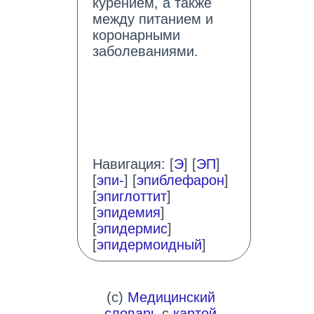
курением, а также
между питанием и
коронарными
заболеваниями.
Навигация: [
Э
] [
ЭП
]
[
эпи-
] [
эпиблефарон
]
[
эпиглоттит
]
[
эпидемия
]
[
эпидермис
]
[
эпидермоидный
]
(c)
Медицинский
словарь
с
картой