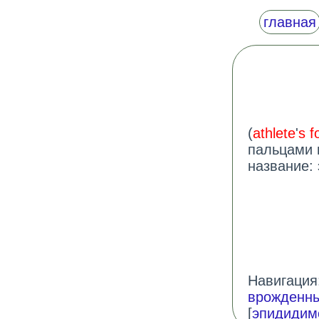
главная
(
athlete
'
s f
пальцами 
название:
Навигация:
врожденны
[
эпидидим