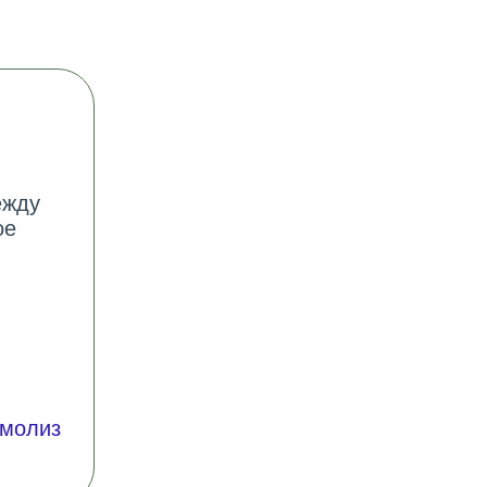
ежду
ое
молиз