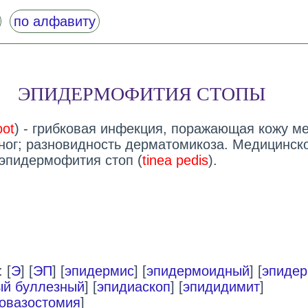
по алфавиту
ЭПИДЕРМОФИТИЯ СТОПЫ
oot
) - грибковая инфекция, поражающая кожу м
ног; разновидность дерматомикоза. Медицинск
 эпидермофития стоп (
tinea pedis
).
 [
Э
] [
ЭП
] [
эпидермис
] [
эпидермоидный
] [
эпидер
й буллезный
] [
эпидиаскоп
] [
эпидидимит
]
овазостомия
]