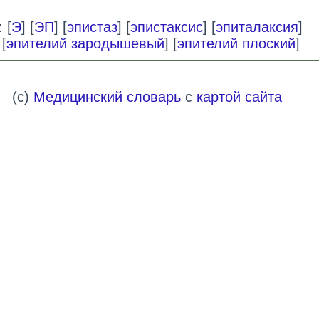
 [
Э
] [
ЭП
] [
эпистаз
] [
эпистаксис
] [
эпиталаксия
]
 [
эпителий зародышевый
] [
эпителий плоский
]
(c)
Медицинский словарь
с
картой сайта