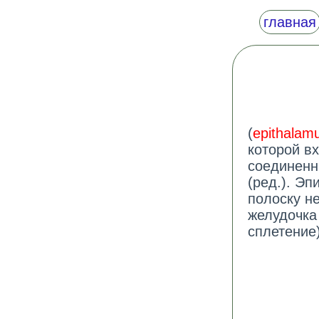
главная
(
epithalam
которой в
соединенн
(ред.). Э
полоску н
желудочка
сплетение