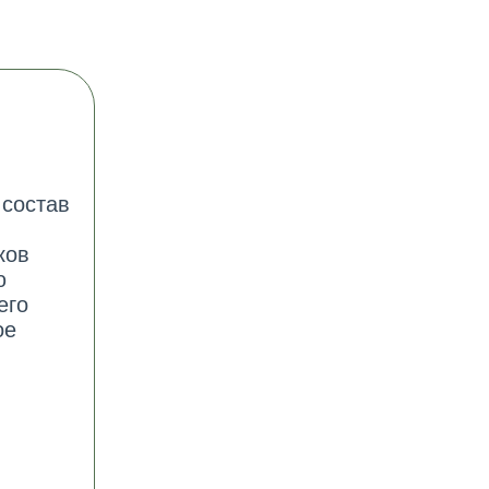
 состав
ков
ю
его
ое