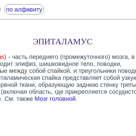
по алфавиту
ЭПИТАЛАМУС
us
) - часть переднего (промежуточного) мозга, в
ходит эпифиз, шишковидное тело, поводки,
ые между собой спайкой, и треугольники повод
питаламическая спайка представляет собой узку
ервной ткани, образующую заднюю стенку треть
 (включая область, где прикрепляется сосудист
). См. также
Мозг головной
.