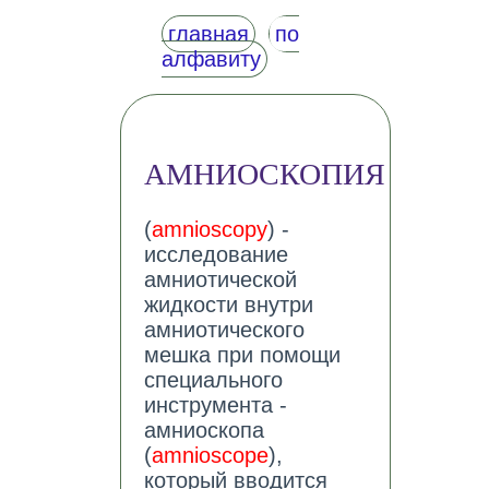
главная
по
алфавиту
АМНИОСКОПИЯ
(
amnioscopy
) -
исследование
амниотической
жидкости внутри
амниотического
мешка при помощи
специального
инструмента -
амниоскопа
(
amnioscope
),
который вводится