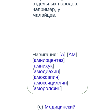
отдельных народов,
например, у
малайцев.
Навигация: [
А
] [
АМ
]
[
амниоцентез
]
[
амнихук
]
[
амодиахин
]
[
амоксапин
]
[
амоксициллин
]
[
аморолфин
]
(c)
Медицинский