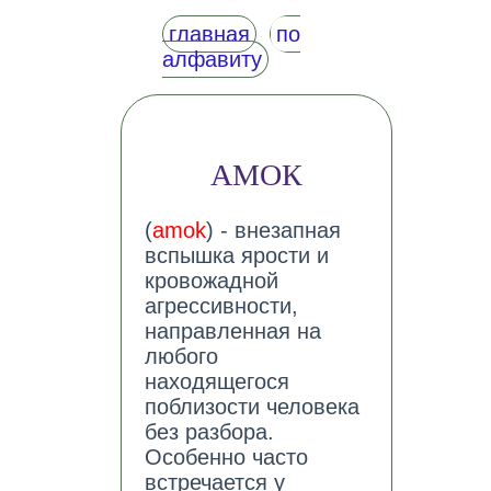
главная
по
алфавиту
АМОК
(
amok
) - внезапная
вспышка ярости и
кровожадной
агрессивности,
направленная на
любого
находящегося
поблизости человека
без разбора.
Особенно часто
встречается у