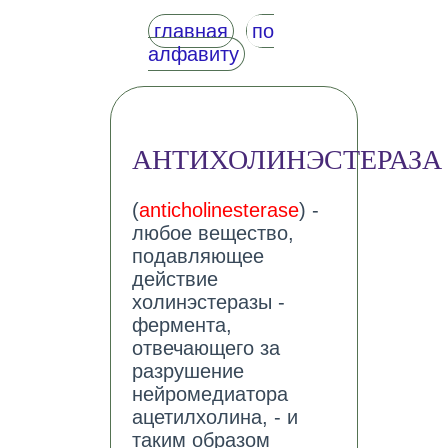
главная
по
алфавиту
АНТИХОЛИНЭСТЕРАЗА
(
anticholinesterase
) -
любое вещество,
подавляющее
действие
холинэстеразы -
фермента,
отвечающего за
разрушение
нейромедиатора
ацетилхолина, - и
таким образом