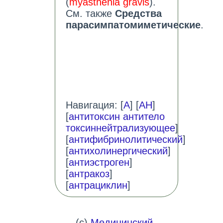
(
myasthenia gravis
).
См. также
Средства
парасимпатомиметические
.
Навигация: [
А
] [
АН
]
[
антитоксин антитело
токсиннейтрализующее
]
[
антифибринолитический
]
[
антихолинергический
]
[
антиэстроген
]
[
антракоз
]
[
антрациклин
]
(c)
Медицинский