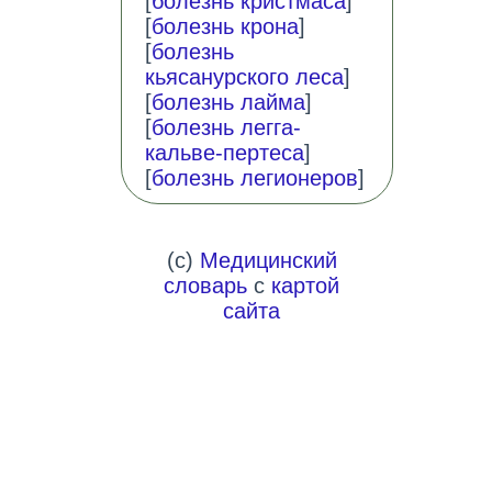
[
болезнь кристмаса
]
[
болезнь крона
]
[
болезнь
кьясанурского леса
]
[
болезнь лайма
]
[
болезнь легга-
кальве-пертеса
]
[
болезнь легионеров
]
(c)
Медицинский
словарь
с
картой
сайта