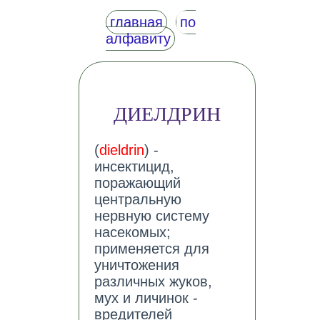
главная
по
алфавиту
ДИЕЛДРИН
(
dieldrin
) -
инсектицид,
поражающий
центральную
нервную систему
насекомых;
применяется для
уничтожения
различных жуков,
мух и личинок -
вредителей