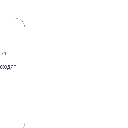
 из
входят