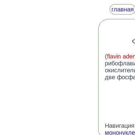
главная
(
flavin ade
рибофлави
окислител
две фосфа
Навигация:
мононукле