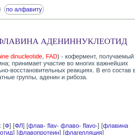
по алфавиту
ФЛАВИНА АДЕНИННУКЛЕОТИД
nine dinucleotide
,
FAD
) - кофермент, получаемый
на; принимает участие во многих важнейших
ьно-восстановительных реакциях. В его состав 
тные группы, аденин и рибоза.
 [
Ф
] [
ФЛ
] [
флав- flav- флаво- flavo-
] [
флавина
отид
] [
флавопротеин
] [
флагелляция
]