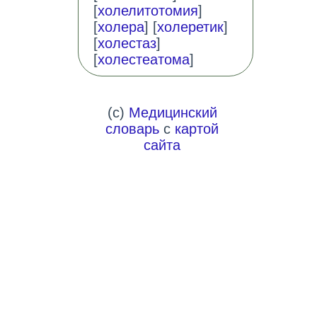
[
холелитотомия
]
[
холера
] [
холеретик
]
[
холестаз
]
[
холестеатома
]
(c)
Медицинский
словарь
с
картой
сайта