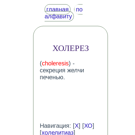
главная
по
алфавиту
ХОЛЕРЕЗ
(
choleresis
) -
секреция желчи
печенью.
Навигация: [
Х
] [
ХО
]
[
холелитиаз
]