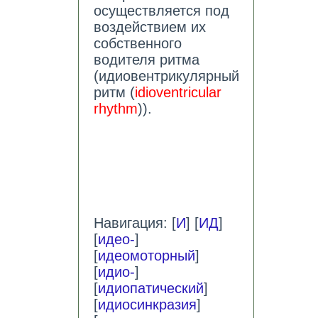
осуществляется под
воздействием их
собственного
водителя ритма
(идиовентрикулярный
ритм (
idioventricular
rhythm
)).
Навигация: [
И
] [
ИД
]
[
идео-
]
[
идеомоторный
]
[
идио-
]
[
идиопатический
]
[
идиосинкразия
]