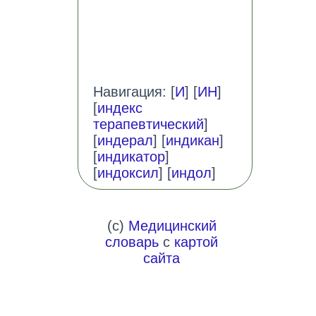
Навигация: [
И
] [
ИН
]
[
индекс
терапевтический
]
[
индерал
] [
индикан
]
[
индикатор
]
[
индоксил
] [
индол
]
(c)
Медицинский
словарь
с
картой
сайта