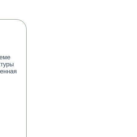
теме
атуры
женная