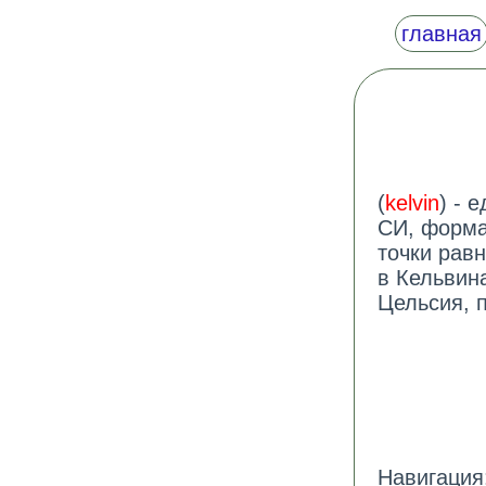
главная
(
kelvin
) - 
СИ, форма
точки рав
в Кельвин
Цельсия, п
Навигация: