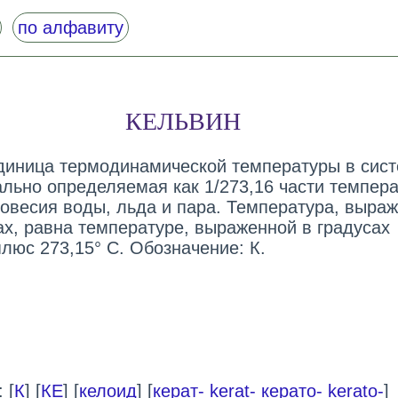
по алфавиту
КЕЛЬВИН
единица термодинамической температуры в сис
льно определяемая как 1/273,16 части темпер
новесия воды, льда и пара. Температура, выра
ах, равна температуре, выраженной в градусах
люс 273,15° С. Обозначение: К.
 [
К
] [
КЕ
] [
келоид
] [
керат- kerat- керато- kerato-
]