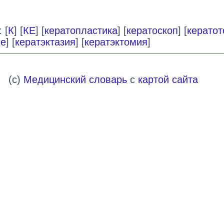
 [
К
] [
КЕ
] [
кератопластика
] [
кератоскоп
] [
керато
ле
] [
кератэктазия
] [
кератэктомия
]
(c)
Медицинский словарь
с
картой сайта