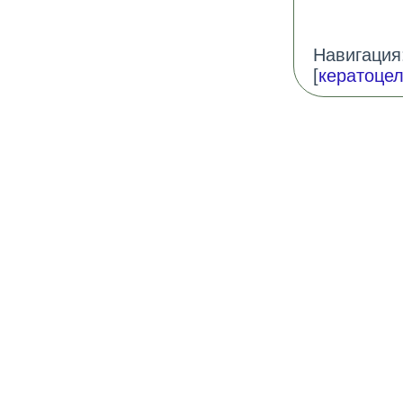
Навигация:
[
кератоце