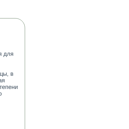
я для
цы, в
ая
тепени
о