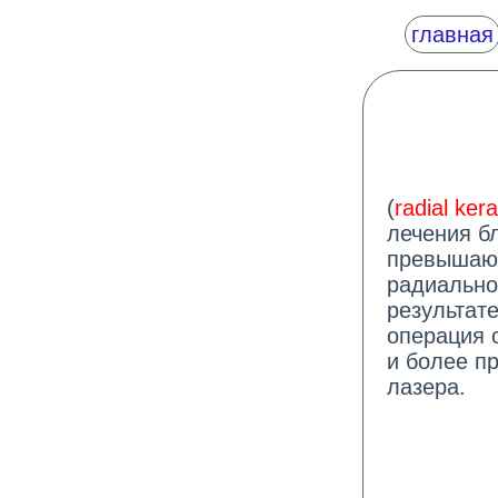
главная
(
radial ker
лечения бл
превышающ
радиально
результат
операция 
и более п
лазера.