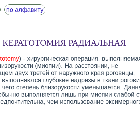
по алфавиту
КЕРАТОТОМИЯ РАДИАЛЬНАЯ
atotomy
) - хирургическая операция, выполняема
изорукости (миопии). На расстоянии, не
ем двух третей от наружного края роговицы,
 выполняются глубокие надрезы в ткани рогови
е чего степень близорукости уменьшается. Данн
обычно выполняется лишь при миопии слабой с
редпочтительна, чем использование эксимерног