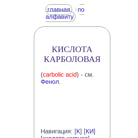
главная
по
алфавиту
КИСЛОТА
КАРБОЛОВАЯ
(
carbolic acid
) - см.
Фенол
.
Навигация: [
К
] [
КИ
]