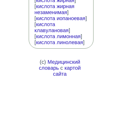
[
кислота жирная
]
[
кислота жирная
незаменимая
]
[
кислота иопаноевая
]
[
кислота
клавулановая
]
[
кислота лимонная
]
[
кислота линолевая
]
(c)
Медицинский
словарь
с
картой
сайта