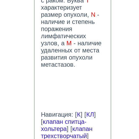
с раком. Буква
T
характеризует
размер опухоли,
N
-
наличие и степень
поражения
лимфатических
узлов, а
M
- наличие
удаленных от места
развития опухоли
метастазов.
Навигация: [
К
] [
КЛ
]
[
клапан спитца-
хольтера
] [
клапан
трехстворчатый
]