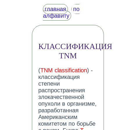
главная
по
алфавиту
КЛАССИФИКАЦИЯ
TNM
(
TNM classification
) -
классификация
степени
распространения
злокачественной
опухоли в организме,
разработанная
Американским
комитетом по борьбе