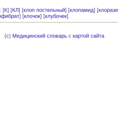
 [
К
] [
КЛ
] [
клоп постельный
] [
клопамид
] [
клоразе
офибрат
] [
клочок
] [
клубочек
]
(c)
Медицинский словарь
с
картой сайта