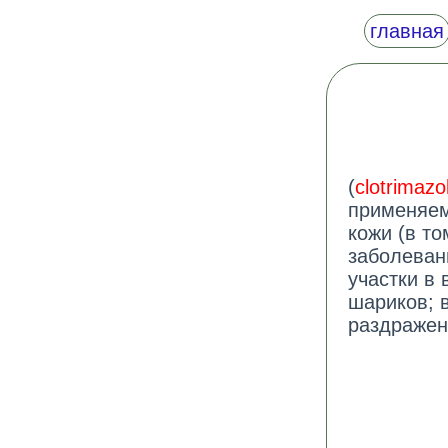
главная
(
clotrimazo
применяем
кожи (в т
заболеван
участки в
шариков; 
раздражени