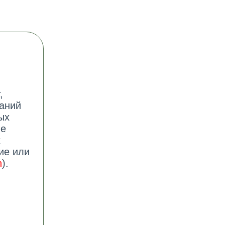
,
аний
ых
ые
х
ие или
n
).