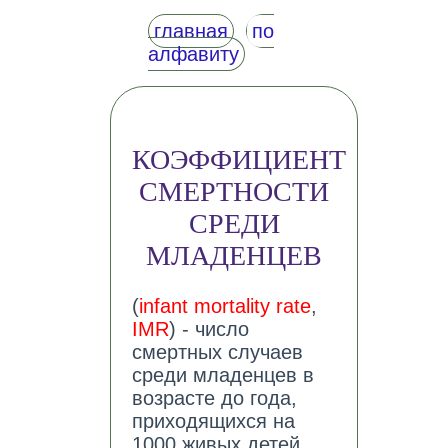
главная
по
алфавиту
КОЭФФИЦИЕНТ
СМЕРТНОСТИ
СРЕДИ
МЛАДЕНЦЕВ
(
infant mortality rate
,
IMR
) - число
смертных случаев
среди младенцев в
возрасте до года,
приходящихся на
1000 живых детей,