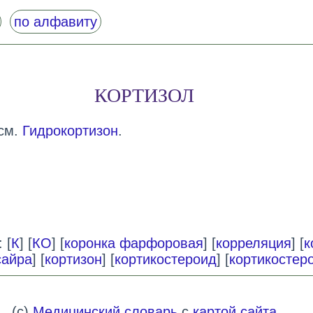
по алфавиту
КОРТИЗОЛ
 см.
Гидрокортизон
.
 [
К
] [
КО
] [
коронка фарфоровая
] [
корреляция
] [
к
сайра
] [
кортизон
] [
кортикостероид
] [
кортикостер
(c)
Медицинский словарь
с
картой сайта