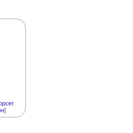
орсет
он
]