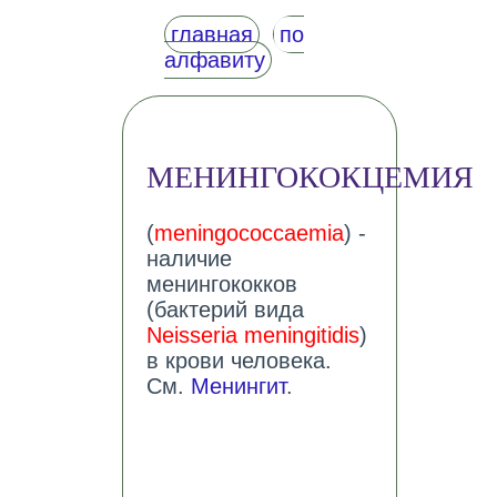
главная
по
алфавиту
МЕНИНГОКОКЦЕМИЯ
(
meningococcaemia
) -
наличие
менингококков
(бактерий вида
Neisseria meningitidis
)
в крови человека.
См.
Менингит
.