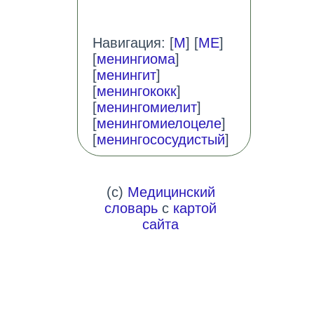
Навигация: [
М
] [
МЕ
]
[
менингиома
]
[
менингит
]
[
менингококк
]
[
менингомиелит
]
[
менингомиелоцеле
]
[
менингососудистый
]
(c)
Медицинский
словарь
с
картой
сайта