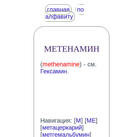
главная
по
алфавиту
МЕТЕНАМИН
(
methenamine
) - см.
Гексамин
.
Навигация: [
М
] [
МЕ
]
[
метацеркарий
]
[
метгемальбумин
]