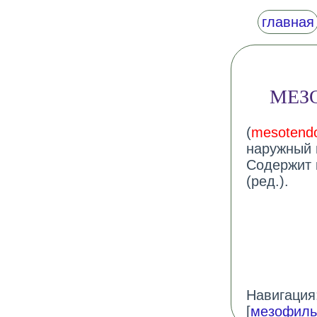
главная
МЕЗ
(
mesotend
наружный 
Содержит 
(ред.).
Навигация:
[
мезофил