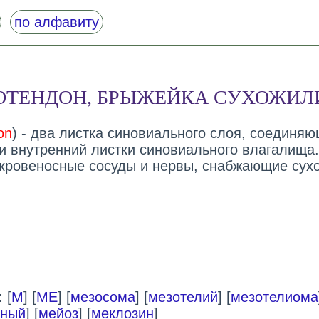
по алфавиту
ОТЕНДОН, БРЫЖЕЙКА СУХОЖИЛ
on
) - два листка синовиального слоя, соединя
и внутренний листки синовиального влагалища.
кровеносные сосуды и нервы, снабжающие сух
 [
М
] [
МЕ
] [
мезосома
] [
мезотелий
] [
мезотелиома
ьный
] [
мейоз
] [
меклозин
]