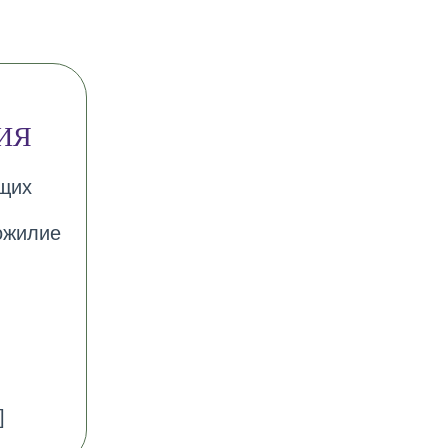
ИЯ
ющих
ожилие
]