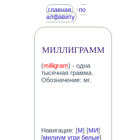
главная
по
алфавиту
МИЛЛИГРАММ
(
milligram
) - одна
тысячная грамма.
Обозначение: мг.
Навигация: [
М
] [
МИ
]
[
милиум угри белые
]