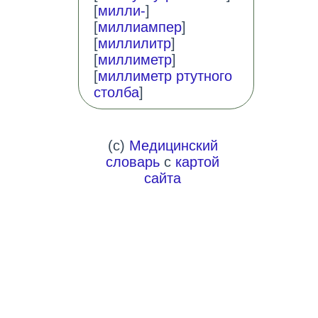
[
милли-
]
[
миллиампер
]
[
миллилитр
]
[
миллиметр
]
[
миллиметр ртутного
столба
]
(c)
Медицинский
словарь
с
картой
сайта