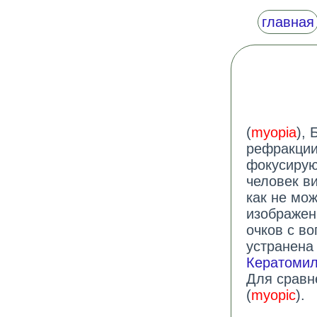
главная
(
myopia
),
рефракции
фокусируют
человек в
как не мо
изображен
очков с в
устранена
Кератомил
Для сравн
(
myopic
).