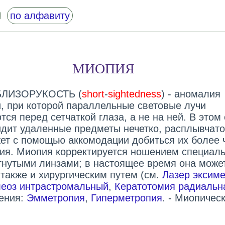
по алфавиту
МИОПИЯ
 БЛИЗОРУКОСТЬ (
short
-
sightedness
) - аномалия
, при которой параллельные световые лучи
ся перед сетчаткой глаза, а не на ней. В этом
идит удаленные предметы нечетко, расплывчато
жет с помощью аккомодации добиться их более 
ия. Миопия корректируется ношением специал
огнутыми линзами; в настоящее время она може
 также и хирургическим путем (см.
Лазер эксим
еоз интрастромальный
,
Кератотомия радиальн
ения:
Эмметропия
,
Гиперметропия
. - Миопичес