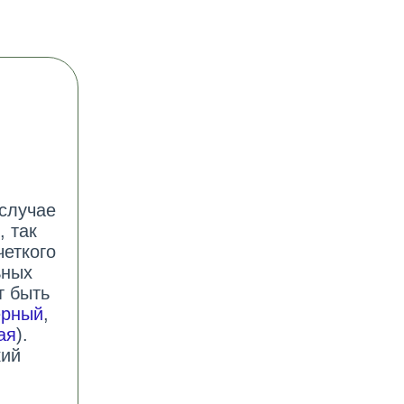
 случае
, так
четкого
ьных
т быть
ерный
,
ая
).
кий