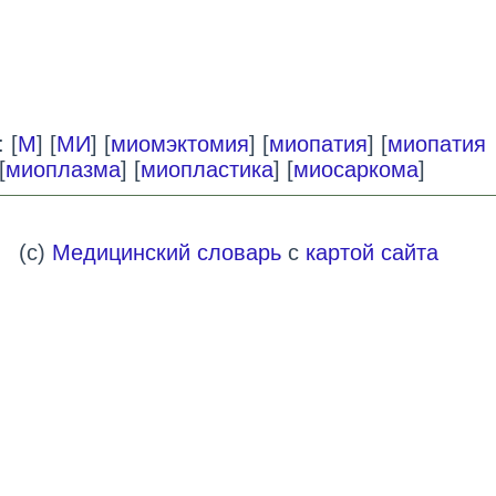
 [
М
] [
МИ
] [
миомэктомия
] [
миопатия
] [
миопатия
[
миоплазма
] [
миопластика
] [
миосаркома
]
(c)
Медицинский словарь
с
картой сайта