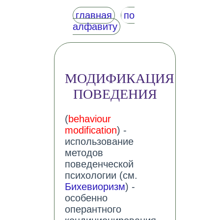
главная
по
алфавиту
МОДИФИКАЦИЯ
ПОВЕДЕНИЯ
(
behaviour
modification
) -
использование
методов
поведенческой
психологии (см.
Бихевиоризм
) -
особенно
оперантного