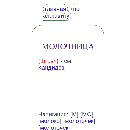
главная
по
алфавиту
МОЛОЧНИЦА
(
thrush
) - см.
Кандидоз
.
Навигация: [
М
] [
МО
]
[
молоко
] [
молоточек
]
[
молоточек