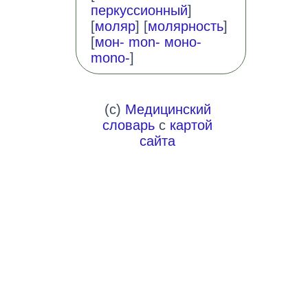
перкуссионный
]
[
моляр
] [
молярность
]
[
мон- mon- моно-
mono-
]
(c)
Медицинский
словарь
с
картой
сайта