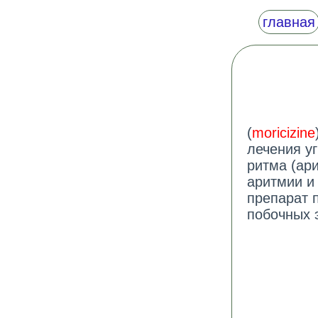
главная
(
moricizine
лечения у
ритма (ар
аритмии и
препарат п
побочных 