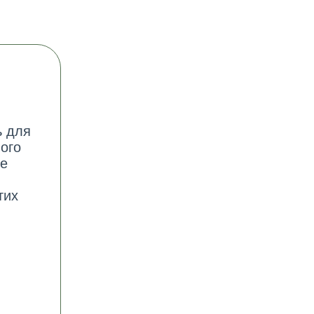
ь для
ого
ие
тих