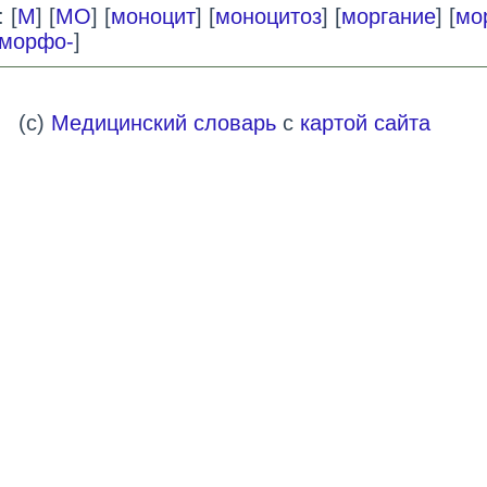
 [
М
] [
МО
] [
моноцит
] [
моноцитоз
] [
моргание
] [
мо
морфо-
]
(c)
Медицинский словарь
с
картой сайта