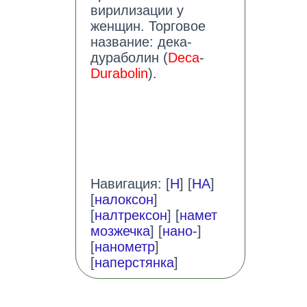
вирилизации у
женщин. Торговое
название: дека-
дураболин (
Deca
-
Durabolin
).
Навигация: [
Н
] [
НА
]
[
налоксон
]
[
налтрексон
] [
намет
мозжечка
] [
нано-
]
[
нанометр
]
[
наперстянка
]