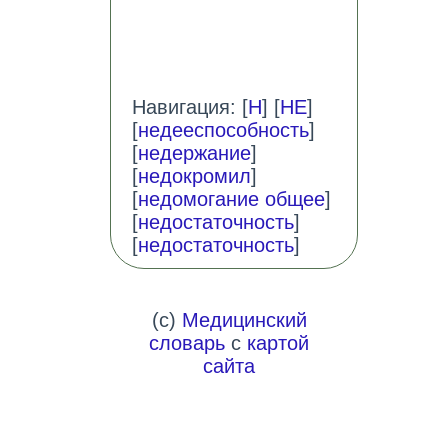
Навигация: [
Н
] [
НЕ
]
[
недееспособность
]
[
недержание
]
[
недокромил
]
[
недомогание общее
]
[
недостаточность
]
[
недостаточность
]
(c)
Медицинский
словарь
с
картой
сайта