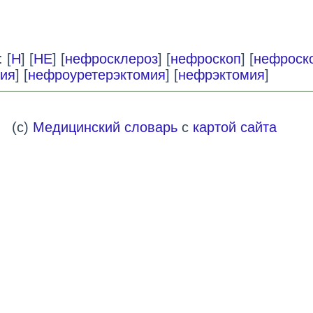
 [
Н
] [
НЕ
] [
нефросклероз
] [
нефроскоп
] [
нефроск
ия
] [
нефроуретерэктомия
] [
нефрэктомия
]
(c)
Медицинский словарь
с
картой сайта