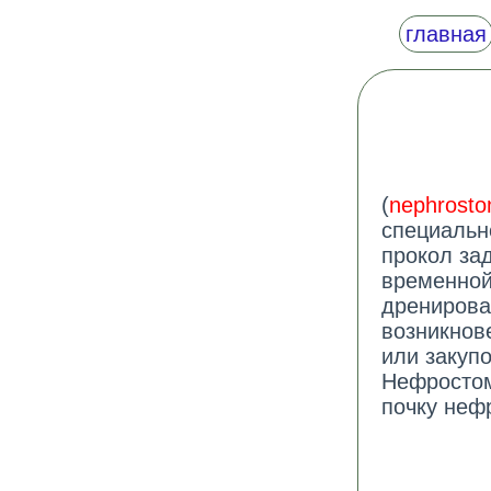
главная
(
nephrost
специально
прокол за
временной
дренирова
возникнов
или закуп
Нефростом
почку неф