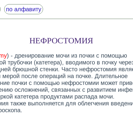
по алфавиту
НЕФРОСТОМИЯ
omy
) - дренирование мочи из почки с помощью
й трубочки (катетера), вводимого в почку чере
дней брюшной стенки. Часто нефростомия явля
 мерой после операций на почке. Длительное
ние почки с помощью нефростомии может прив
ению осложнений, связанных с развитием инфе
оркой катетера продуктами распада мочи.
ия также выполняется для облегчения введени
роскопа.