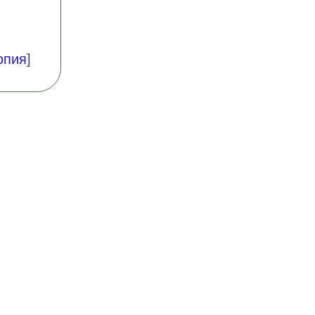
опия
]