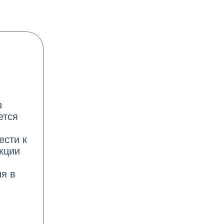
з
ется
ести к
кции
я в