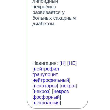
липоидный
некробиоз
развивается у
больных сахарным
диабетом.
Навигация: [
Н
] [
НЕ
]
[
нейтрофил
гранулоцит
нейтрофильный
]
[
некатороз
] [
некро-
]
[
некроз
] [
некроз
фосфорный
]
[
некрология
]