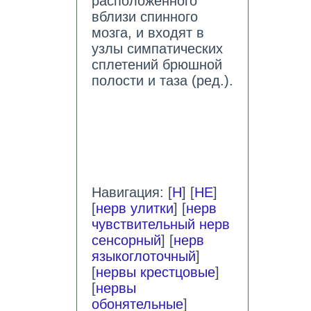
расположенного
вблизи спинного
мозга, и входят в
узлы симпатических
сплетений брюшной
полости и таза (ред.).
Навигация: [
Н
] [
НЕ
]
[
нерв улитки
] [
нерв
чувствительный нерв
сенсорный
] [
нерв
языкоглоточный
]
[
нервы крестцовые
]
[
нервы
обонятельные
]