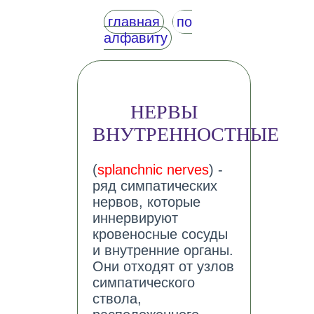
главная
по
алфавиту
НЕРВЫ
ВНУТРЕННОСТНЫЕ
(
splanchnic nerves
) -
ряд симпатических
нервов, которые
иннервируют
кровеносные сосуды
и внутренние органы.
Они отходят от узлов
симпатического
ствола,