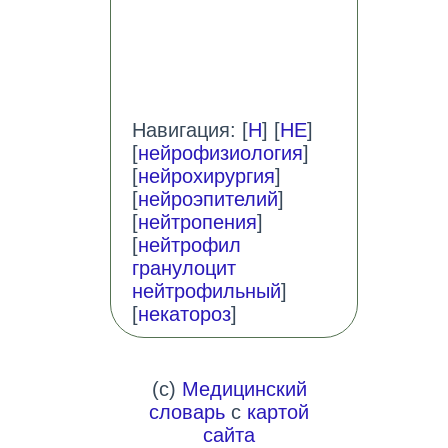
Навигация: [
Н
] [
НЕ
]
[
нейрофизиология
]
[
нейрохирургия
]
[
нейроэпителий
]
[
нейтропения
]
[
нейтрофил
гранулоцит
нейтрофильный
]
[
некатороз
]
(c)
Медицинский
словарь
с
картой
сайта