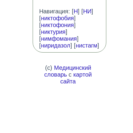
Навигация: [
Н
] [
НИ
]
[
никтофобия
]
[
никтофония
]
[
никтурия
]
[
нимфомания
]
[
ниридазол
] [
нистагм
]
(c)
Медицинский
словарь
с
картой
сайта