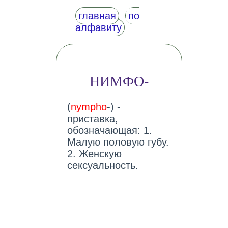
главная
по
алфавиту
НИМФО-
(
nympho
-) -
приставка,
обозначающая: 1.
Малую половую губу.
2. Женскую
сексуальность.