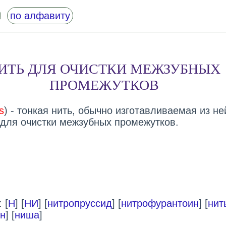
по алфавиту
ИТЬ ДЛЯ ОЧИСТКИ МЕЖЗУБНЫХ
ПРОМЕЖУТКОВ
s
) - тонкая нить, обычно изготавливаемая из не
для очистки межзубных промежутков.
 [
Н
] [
НИ
] [
нитропруссид
] [
нитрофурантоин
] [
нит
н
] [
ниша
]