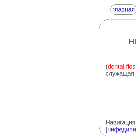
главная
Н
(
dental flos
служащая 
Навигация:
[
нифедипи