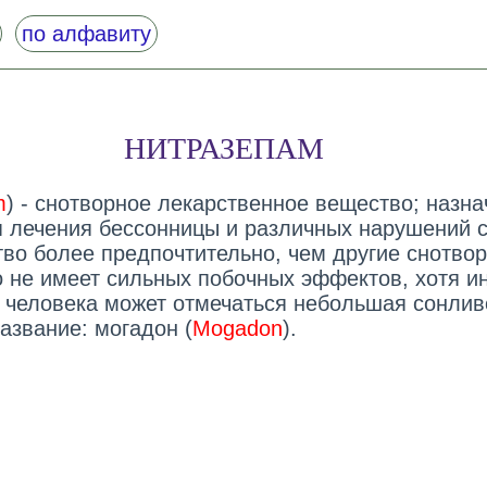
по алфавиту
НИТРАЗЕПАМ
m
) - снотворное лекарственное вещество; назна
я лечения бессонницы и различных нарушений с
тво более предпочтительно, чем другие снотво
о не имеет сильных побочных эффектов, хотя и
у человека может отмечаться небольшая сонлив
азвание: могадон (
Mogadon
).