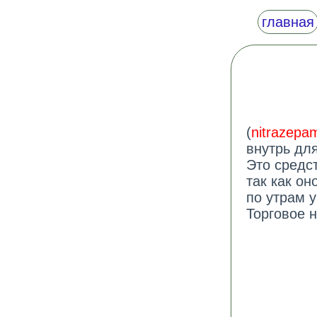
главная
(
nitrazepa
внутрь дл
Это средс
так как он
по утрам 
Торговое н