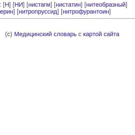
 [
Н
] [
НИ
] [
нистагм
] [
нистатин
] [
нитеобразный
]
церин
] [
нитропруссид
] [
нитрофурантоин
]
(c)
Медицинский словарь
с
картой сайта