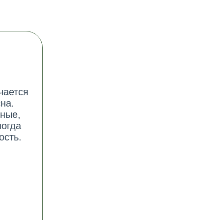
чается
на.
рные,
ногда
ость.