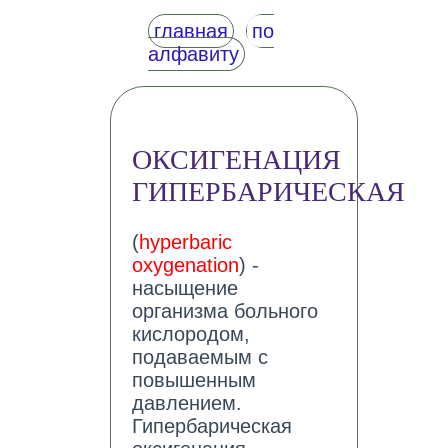
главная
по
алфавиту
ОКСИГЕНАЦИЯ
ГИПЕРБАРИЧЕСКАЯ
(
hyperbaric
oxygenation
) -
насыщение
организма больного
кислородом,
подаваемым с
повышенным
давлением.
Гипербарическая