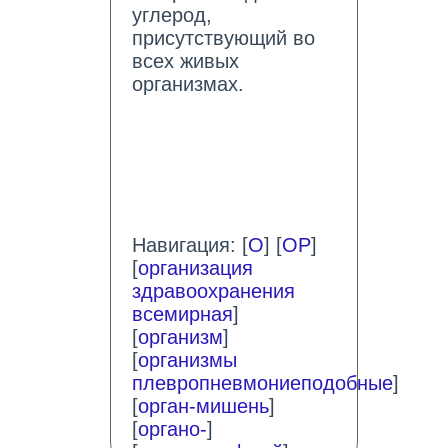
углерод,
присутствующий во
всех живых
организмах.
Навигация: [
О
] [
ОР
]
[
организация
здравоохранения
всемирная
]
[
организм
]
[
организмы
плевропневмониеподобные
]
[
орган-мишень
]
[
органо-
]