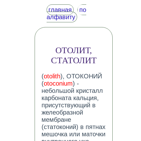
главная
по
алфавиту
ОТОЛИТ,
СТАТОЛИТ
(
otolith
), ОТОКОНИЙ
(
otoconium
) -
небольшой кристалл
карбоната кальция,
присутствующий в
желеобразной
мембране
(статоконий) в пятнах
мешочка или маточки