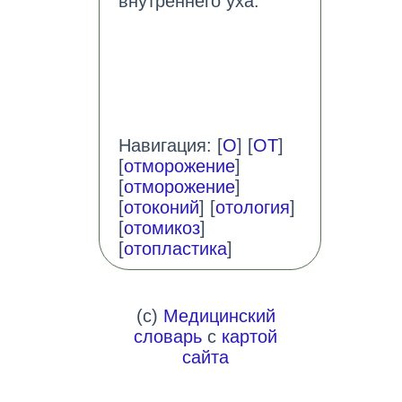
внутреннего уха.
Навигация: [
О
] [
ОТ
]
[
отморожение
]
[
отморожение
]
[
отоконий
] [
отология
]
[
отомикоз
]
[
отопластика
]
(c)
Медицинский
словарь
с
картой
сайта