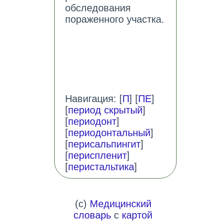
обследования
пораженного участка.
Навигация: [
П
] [
ПЕ
]
[
период скрытый
]
[
периодонт
]
[
периодонтальный
]
[
перисальпингит
]
[
периспленит
]
[
перистальтика
]
(c)
Медицинский
словарь
с
картой