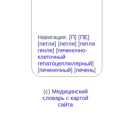
Навигация: [
П
] [
ПЕ
]
[
петля
] [
петля
] [
петля
генле
] [
печеночно-
клеточный
гепатоцеллюлярный
]
[
печеночный
] [
печень
]
(c)
Медицинский
словарь
с
картой
сайта