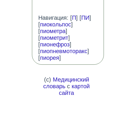
Навигация: [
П
] [
ПИ
]
[
пиокольпос
]
[
пиометра
]
[
пиометрит
]
[
пионефроз
]
[
пиопневмоторакс
]
[
пиорея
]
(c)
Медицинский
словарь
с
картой
сайта