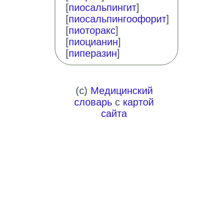
[
пиосальпингит
]
[
пиосальпингоофорит
]
[
пиоторакс
]
[
пиоцианин
]
[
пиперазин
]
(c)
Медицинский
словарь
с
картой
сайта