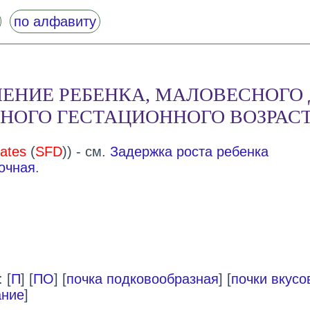
по алфавиту
ЕНИЕ РЕБЕНКА, МАЛОВЕСНОГО
НОГО ГЕСТАЦИОННОГО ВОЗРАС
dates
(
SFD
)) - см.
Задержка роста ребенка
очная
.
 [
П
] [
ПО
] [
почка подковообразная
] [
почки вкусо
ние
]