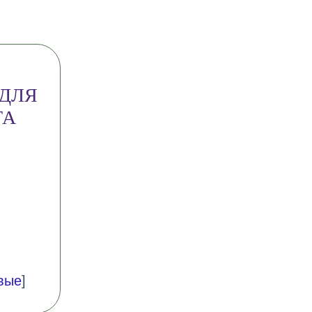
 ДЛЯ
ТА
вые
]