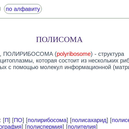
по алфавиту
ПОЛИСОМА
), ПОЛИРИБОСОМА (
polyribosome
) - структура
цитоплазмы, которая состоит из нескольких ри
ых с помощью молекул информационной (матр
 [
П
] [
ПО
] [
полирибосома
] [
полисахарид
] [
полис
ография
] [
полиспермия
] [
полителия
]