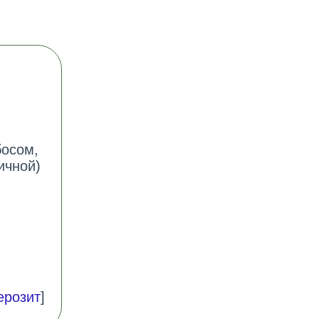
босом,
ичной)
ерозит
]