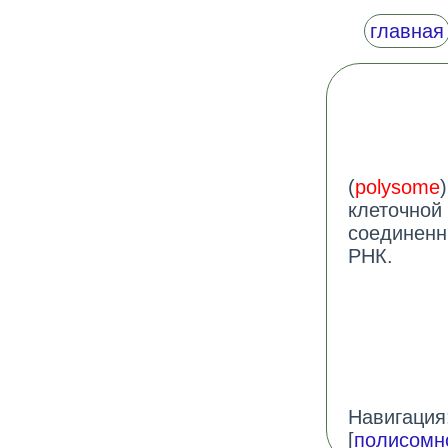
главная
(
polysome
клеточной 
соединенн
РНК.
Навигация:
[
полисомн