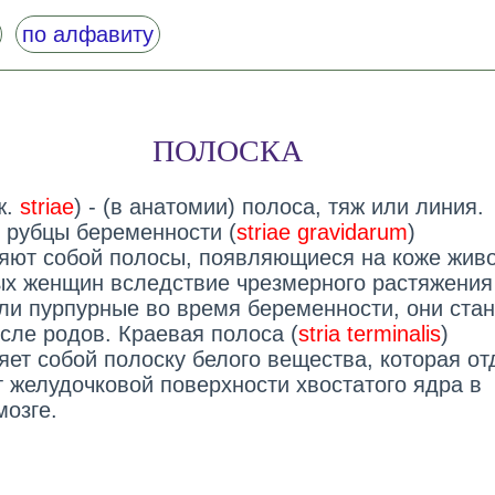
по алфавиту
ПОЛОСКА
ж.
striae
) - (в анатомии) полоса, тяж или линия.
 рубцы беременности (
striae gravidarum
)
яют собой полосы, появляющиеся на коже жив
х женщин вследствие чрезмерного растяжения
ли пурпурные во время беременности, они ста
сле родов. Краевая полоса (
stria terminalis
)
яет собой полоску белого вещества, которая от
т желудочковой поверхности хвостатого ядра в
мозге.