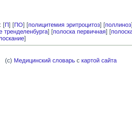
 [
П
] [
ПО
] [
полицитемия эритроцитоз
] [
поллиноз
е тренделенбурга
] [
полоска первичная
] [
полоск
лоскание
]
(c)
Медицинский словарь
с
картой сайта