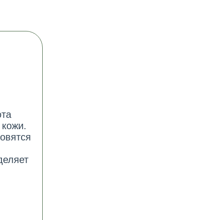
ота
 кожи.
новятся
деляет