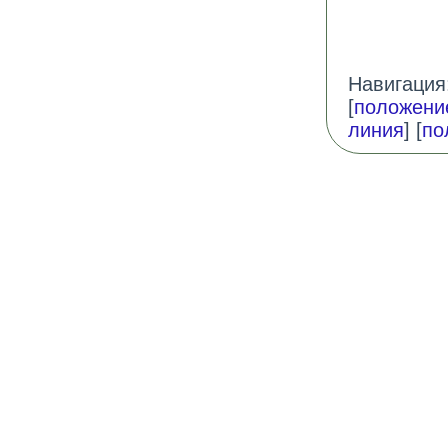
Навигация:
[
положени
линия
] [
по