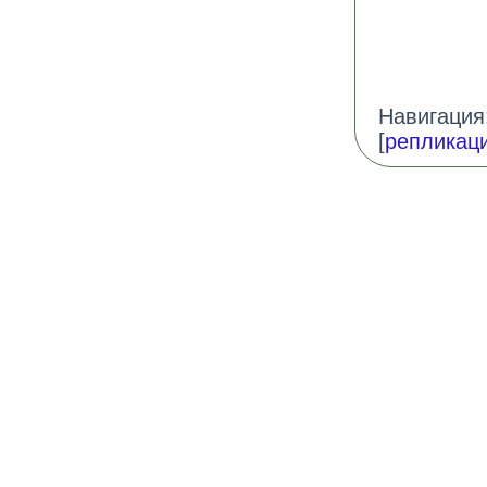
Навигация:
[
репликац