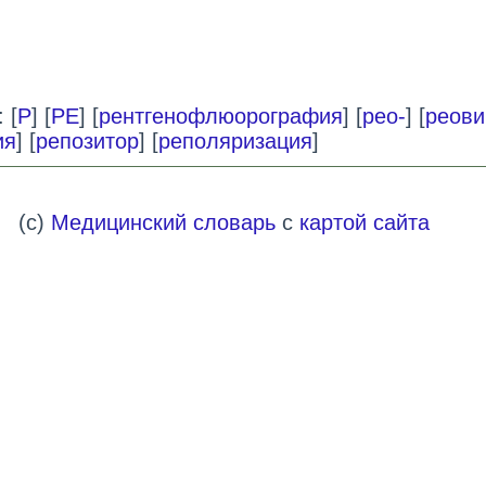
 [
Р
] [
РЕ
] [
рентгенофлюорография
] [
рео-
] [
реови
ия
] [
репозитор
] [
реполяризация
]
(c)
Медицинский словарь
с
картой сайта