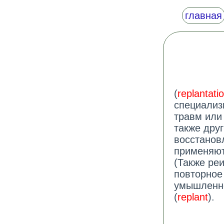
главная
(
replantati
специализ
травм или 
также друг
восстанов
применяют
(Также ре
повторное 
умышленно
(
replant
).