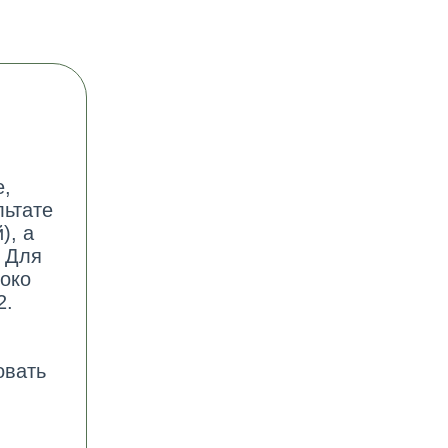
е,
ьтате
), а
. Для
око
2.
овать