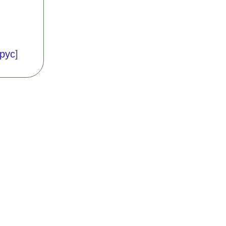
рус
]