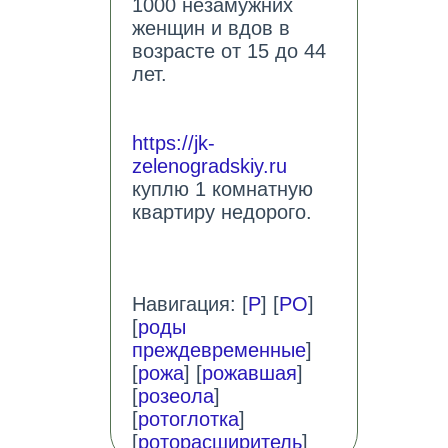
1000 незамужних
женщин и вдов в
возрасте от 15 до 44
лет.
https://jk-
zelenogradskiy.ru
куплю 1 комнатную
квартиру недорого.
Навигация: [
Р
] [
РО
]
[
роды
преждевременные
]
[
рожа
] [
рожавшая
]
[
розеола
]
[
ротоглотка
]
[
роторасширитель
]