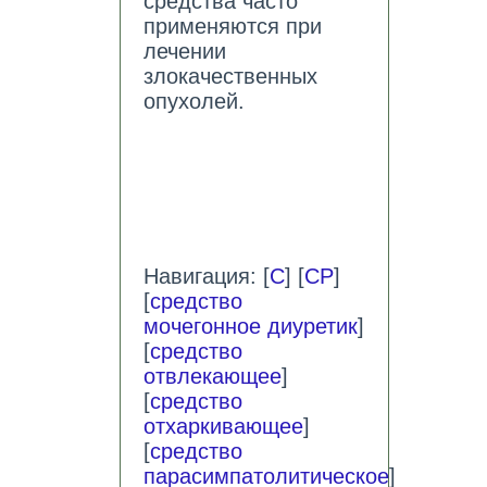
средства часто
применяются при
лечении
злокачественных
опухолей.
Навигация: [
С
] [
СР
]
[
средство
мочегонное диуретик
]
[
средство
отвлекающее
]
[
средство
отхаркивающее
]
[
средство
парасимпатолитическое
]